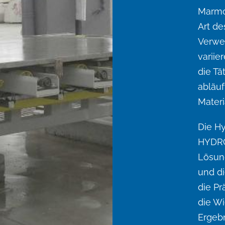
Marmor
Art de
Verwe
variie
die Tä
abläuf
Materi
Die H
HYDRO
Lösun
und d
die Pr
die Wi
Ergebn