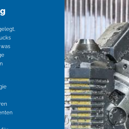
ng
elegt,
rucks
, was
ge
en
gie
ren
enten