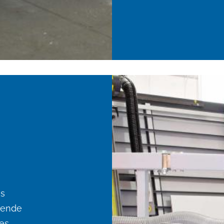
es
dende
des