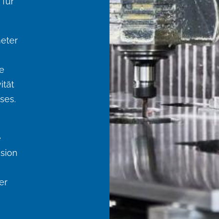
 für
meter
e
ität
ses.
e
ision
er