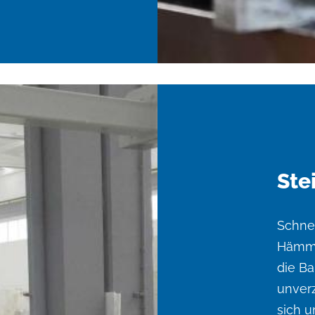
Ste
Schnei
Hämme
die B
unverz
sich u