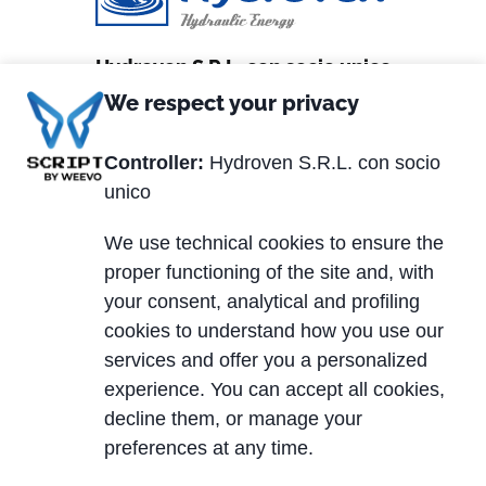
Hydroven S.R.L. con socio unico
We respect your privacy
Via Matteotti, 2
36056 Tezze sul Brenta (VI) Italy
Controller:
Hydroven S.R.L. con socio
unico
Tel. +39 0424.539381
Fax +39 0424.910005
We use technical cookies to ensure the
proper functioning of the site and, with
P.IVA 01320870247
your consent, analytical and profiling
REA: VI 162329
cookies to understand how you use our
Capitale Sociale € 200.000,00 i.v.
services and offer you a personalized
experience. You can accept all cookies,
decline them, or manage your
Footer
Datenschutzrichtlinie
preferences at any time.
Cookie Policy
Rechtliche Hinweise