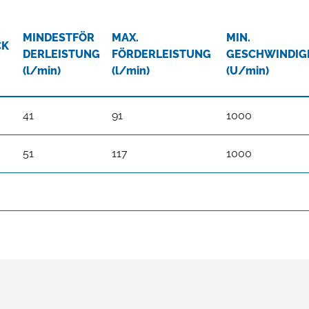
MINDESTFÖR
MAX.
MIN.
CK
DERLEISTUNG
FÖRDERLEISTUNG
GESCHWINDIG
(l/min)
(l/min)
(U/min)
41
91
1000
51
117
1000