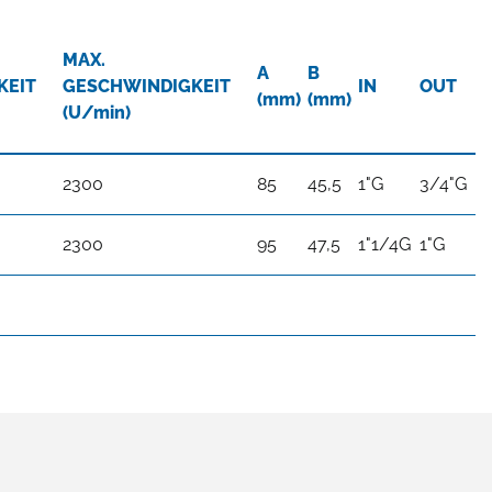
MAX.
A
B
KEIT
GESCHWINDIGKEIT
IN
OUT
(mm)
(mm)
(U/min)
2300
85
45,5
1"G
3/4"G
2300
95
47,5
1"1/4G
1"G