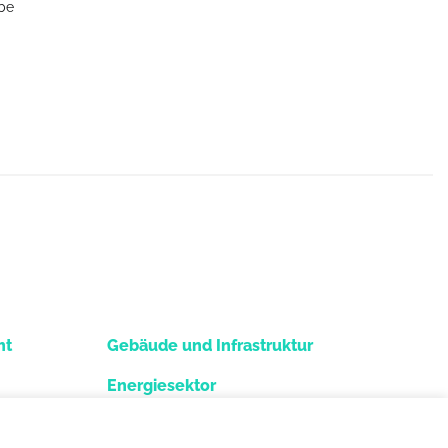
be
ht
Gebäude und Infrastruktur
Energiesektor
Winteranlagen