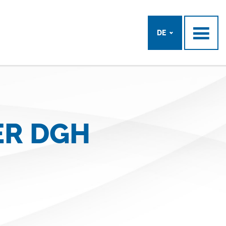
DE
ER DGH