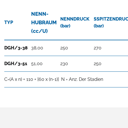
NENN-
NENNDRUCK
SSPITZENDRU
HUBRAUM
TYP
(bar)
(bar)
(cc/U)
DGH/3-38
38,00
250
270
DGH/3-51
51,00
230
250
C=(A x n) + 110 + [60 x (n-1)] N = Anz. Der Stadien