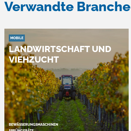
Verwandte Branch
MOBILE
LANDWIRTSCHAFT UND
VIEHZUCHT
BEWÄSSERUNGSMASCHINEN
SPRÜHGERÄTE