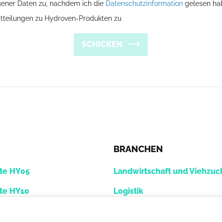
gener Daten zu, nachdem ich die
Datenschutzinformation
gelesen ha
tteilungen zu Hydroven-Produkten zu
SCHICKEN
BRANCHEN
te HY05
Landwirtschaft und Viehzuc
te HY10
Logistik
gregate HY12
GSE-Flughafenbranche