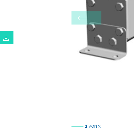
1
von 3