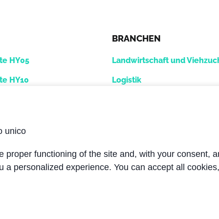
BRANCHEN
te HY05
Landwirtschaft und Viehzuc
te HY10
Logistik
gregate HY12
GSE-Flughafenbranche
Werkzeugmaschinen
o unico
Mobile Geräte
 proper functioning of the site and, with your consent, a
Schiffsbau / Öl und Gas
u a personalized experience. You can accept all cookies