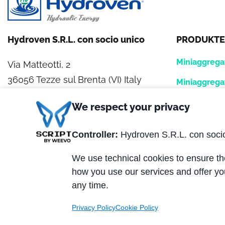
Hydroven S.R.L. con socio unico
PRODUKTE
Miniaggrega
Via Matteotti, 2
36056 Tezze sul Brenta (VI) Italy
Miniaggrega
Hydraulikag
Tel. +39 0424.539381
We respect your privacy
Fax +39 0424.910005
Hydrofan
Controller:
Hydroven S.R.L. con soci
Prüfstände
P.IVA 01320870247
We use technical cookies to ensure the
REA: VI 162329
Logikblöcke
how you use our services and offer yo
Capitale Sociale € 200.000,00 i.v.
any time.
Privacy Policy
Cookie Policy