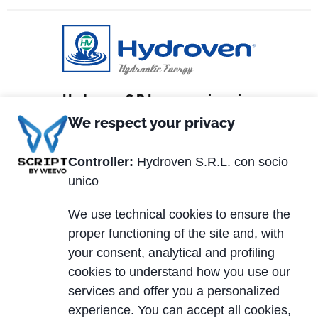
Hydroven S.R.L. con socio unico
We respect your privacy
Via Matteotti, 2
36056 Tezze sul Brenta (VI) Italy
Controller:
Hydroven S.R.L. con socio
unico
Tel. +39 0424.539381
Fax +39 0424.910005
We use technical cookies to ensure the
proper functioning of the site and, with
P.IVA 01320870247
your consent, analytical and profiling
REA: VI 162329
cookies to understand how you use our
Capitale Sociale € 200.000,00 i.v.
services and offer you a personalized
experience. You can accept all cookies,