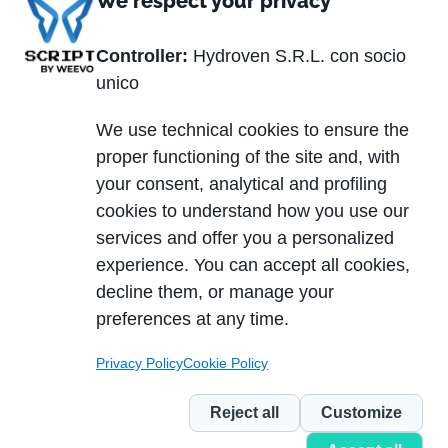
We respect your privacy
Via Matteotti, 2
36056 Tezze sul Brenta (VI) Italy
Controller:
Hydroven S.R.L. con socio
unico
Tel. +39 0424.539381
Fax +39 0424.910005
We use technical cookies to ensure the
proper functioning of the site and, with
P.IVA 01320870247
your consent, analytical and profiling
REA: VI 162329
cookies to understand how you use our
Capitale Sociale € 200.000,00 i.v.
services and offer you a personalized
experience. You can accept all cookies,
decline them, or manage your
Footer
Privacy Policy
preferences at any time.
Cookie policy
Note legali
Privacy Policy
Cookie Policy
Gestione segnalazioni
Credits
Reject all
Customize