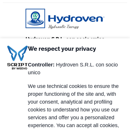
Hydroven S.R.L. con socio unico
We respect your privacy
Via Matteotti, 2
36056 Tezze sul Brenta (VI) Italy
Controller:
Hydroven S.R.L. con socio
unico
Tel. +39 0424.539381
Fax +39 0424.910005
We use technical cookies to ensure the
proper functioning of the site and, with
P.IVA 01320870247
your consent, analytical and profiling
REA: VI 162329
cookies to understand how you use our
Capitale Sociale € 200.000,00 i.v.
services and offer you a personalized
experience. You can accept all cookies,