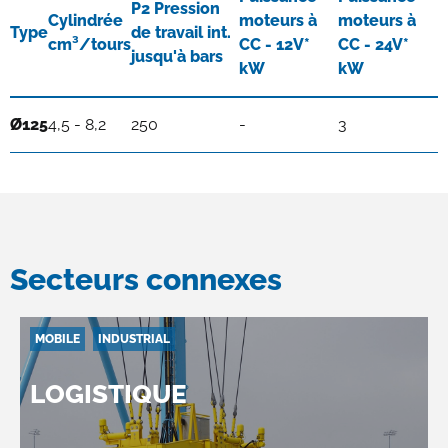
P2 Pression
Cylindrée
moteurs à
moteurs à
Type
de travail int.
cm³/tours
CC - 12V*
CC - 24V*
jusqu'à bars
kW
kW
Ø125
4,5 - 8,2
250
-
3
Secteurs connexes
MOBILE
INDUSTRIAL
LOGISTIQUE